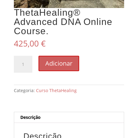
ThetaHealing®
Advanced DNA Online
Course.
425,00
€
Quantidade
Adicionar
de
ThetaHealing®
Advanced
DNA
Categoria:
Curso ThetaHealing
Online
Kurs
Descrição
Descrição