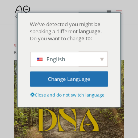
We've detected you might be
speaking a different language.
Do you want to change to:
Startseite
/
ThetaHealing® Kurs
/ ThetaHealing®
Basic DNA Online Kurs
English
Change Language
Close and do not switch language