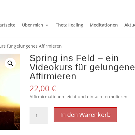
artseite
Über mich
ThetaHealing
Meditationen
Aktu
kurs für gelungenes Affirmieren
Spring ins Feld – ein
Videokurs für gelungen
Affirmieren
22,00
€
Affirmirmationen leicht und einfach formulieren
Spring
In den Warenkorb
ins
Feld
-