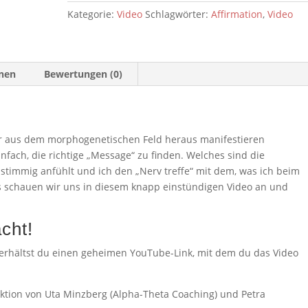
ein
Kategorie:
Video
Schlagwörter:
Affirmation
,
Video
Videokurs
für
gelungenes
Affirmieren
onen
Bewertungen (0)
Menge
r aus dem morphogenetischen Feld heraus manifestieren
nfach, die richtige „Message“ zu finden. Welches sind die
h stimmig anfühlt und ich den „Nerv treffe“ mit dem, was ich beim
s schauen wir uns in diesem knapp einstündigen Video an und
cht!
erhältst du einen geheimen YouTube-Link, mit dem du das Video
ktion von Uta Minzberg (Alpha-Theta Coaching) und Petra