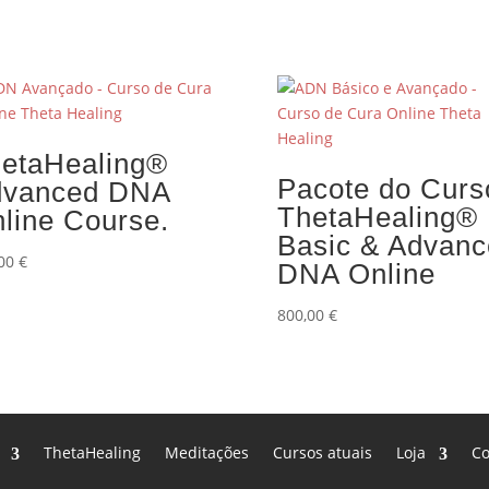
etaHealing®
Pacote do Curs
dvanced DNA
ThetaHealing®
line Course.
Basic & Advanc
,00
€
DNA Online
800,00
€
ThetaHealing
Meditações
Cursos atuais
Loja
Co