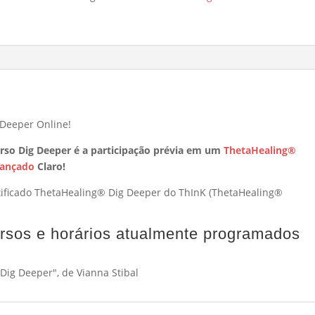
Online
Kurs
 Deeper Online!
curso Dig Deeper é a participação prévia em um
ThetaHealing®
vançado
Claro!
rtificado ThetaHealing® Dig Deeper do ThInK (ThetaHealing®
rsos e horários atualmente programados
 Dig Deeper", de Vianna Stibal