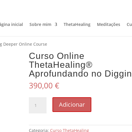
ágina inicial
Sobre mim
ThetaHealing
Meditações
Cu
g Deeper Online Course
Curso Online
ThetaHealing®
Aprofundando no Diggi
390,00
€
Quantidade
Adicionar
de
ThetaHealing®
Dig
Deeper
Categoria:
Curso ThetaHealing