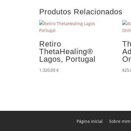
Produtos Relacionados
Retiro
Th
ThetaHealing®
A
Lagos, Portugal
On
1.320,00
€
425
Página inicial
Sobre mim