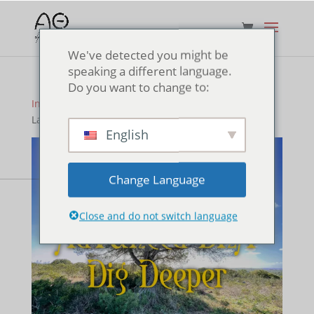
We've detected you might be
speaking a different language.
Do you want to change to:
Início
/
Curso ThetaHealing
/ Retiro ThetaHealing®
Lagos, Portugal
English
Change Language
Close and do not switch language