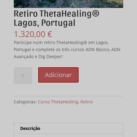
Retiro ThetaHealing®
Lagos, Portugal
1.320,00
€
Participe num retiro ThetaHealing® em Lagos,
Portugal e complete os três cursos ADN Básico, ADN
Avançado e Dig Deeper!
Quantidade
Adicionar
de
ThetaHealing®
Retreat
Lagos,
Categorias:
Curso ThetaHealing
,
Retiro
Portugal
Descrição