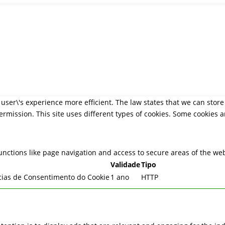
026 by Alpha-Theta Coaching. All Rights Reserved. Made with love 
user\'s experience more efficient. The law states that we can store 
permission. This site uses different types of cookies. Some cookies 
nctions like page navigation and access to secure areas of the web
Validade
Tipo
ias de Consentimento do Cookie
1 ano
HTTP