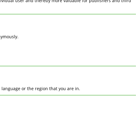
ndividual user and thereby more valuable for publishers and third
nymously.
language or the region that you are in.