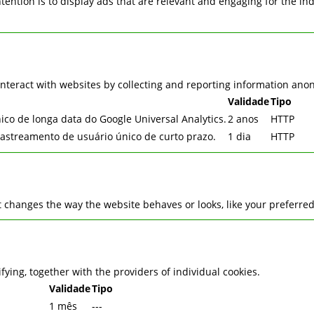
ntention is to display ads that are relevant and engaging for the i
interact with websites by collecting and reporting information ano
Validade
Tipo
ico de longa data do Google Universal Analytics.
2 anos
HTTP
 rastreamento de usuário único de curto prazo.
1 dia
HTTP
changes the way the website behaves or looks, like your preferred 
ifying, together with the providers of individual cookies.
Validade
Tipo
1 mês
---