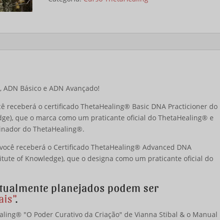
Advanced
DNA
Online
Kurs-
Paket
e, ADN Básico e ADN Avançado!
ocê receberá o certificado ThetaHealing® Basic DNA Practicioner do
dge), que o marca como um praticante oficial do ThetaHealing® e
einador do ThetaHealing®.
você receberá o Certificado ThetaHealing® Advanced DNA
itute of Knowledge), que o designa como um praticante oficial do
atualmente planejados podem ser
ais"
.
aling® "O Poder Curativo da Criação" de Vianna Stibal & o Manual