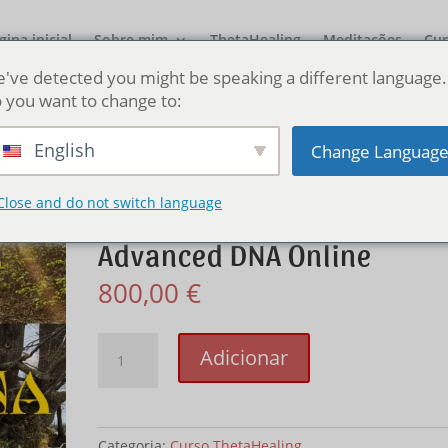
gina inicial
Sobre mim
ThetaHealing
Meditações
Cur
've detected you might be speaking a different language.
 you want to change to:
English
Change Languag
Online DNA Básico e Avançado ThetaHealing
Pacote do Curso
Close and do not switch language
ThetaHealing® Basic &
Advanced DNA Online
800,00
€
Quantidade
Adicionar
de
ThetaHealing®
Basic
&
Categoria:
Curso ThetaHealing