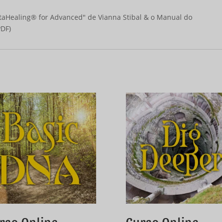
etaHealing® for Advanced" de Vianna Stibal & o Manual do
PDF)
rso Online
Curso Online