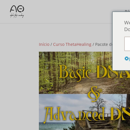
Pá
We
Do
Início
/
Curso ThetaHealing
/ Pacote do Curso 