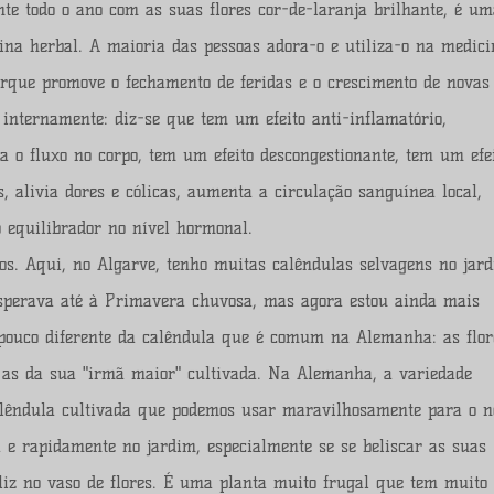
te todo o ano com as suas flores cor-de-laranja brilhante, é u
ina herbal. A maioria das pessoas adora-o e utiliza-o na medic
porque promove o fechamento de feridas e o crescimento de novas
internamente: diz-se que tem um efeito anti-inflamatório,
a o fluxo no corpo, tem um efeito descongestionante, tem um efe
, alivia dores e cólicas, aumenta a circulação sanguínea local,
o equilibrador no nível hormonal.
s. Aqui, no Algarve, tenho muitas calêndulas selvagens no jard
esperava até à Primavera chuvosa, mas agora estou ainda mais
m pouco diferente da calêndula que é comum na Alemanha: as flor
 as da sua "irmã maior" cultivada. Na Alemanha, a variedade
calêndula cultivada que podemos usar maravilhosamente para o n
 e rapidamente no jardim, especialmente se se beliscar as suas
liz no vaso de flores. É uma planta muito frugal que tem muito