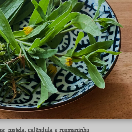
á: costela, calêndula e rosmaninho