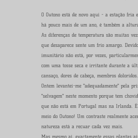
O Outono está de novo aqui - a estação fria
há pouco mais de um ano, é também a altur
As diferenças de temperatura são muitas vez
que desaparece sente um frio amargo. Devido
imunitário não está, por vezes, particularme
com uma tosse seca e irritante durante a úl
cansaço, dores de cabeça, membros doloridos
Ontem levantei-me "adequadamente" pela prim
"selvagem" neste momento porque tem chovi
que não está em Portugal mas na Irlanda. É
meio do Outono! Um contraste realmente ace
natureza está a recuar cada vez mais.
Mas mesmo aí, exactamente essas plantas ai