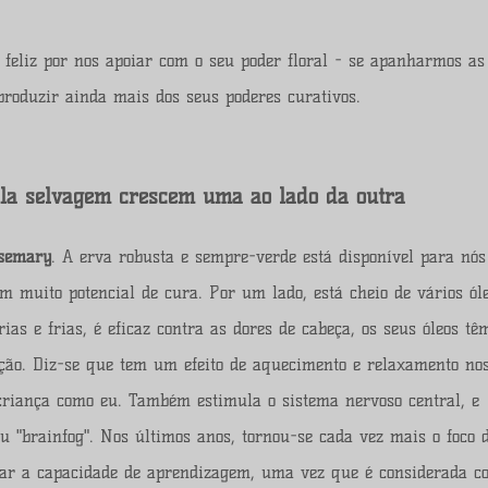
feliz por nos apoiar com o seu poder floral - se apanharmos as
 produzir ainda mais dos seus poderes curativos.
ula selvagem crescem uma ao lado da outra
semary
. A erva robusta e sempre-verde está disponível para nós
 muito potencial de cura. Por um lado, está cheio de vários ól
as e frias, é eficaz contra as dores de cabeça, os seus óleos tê
ção. Diz-se que tem um efeito de aquecimento e relaxamento no
riança como eu. Também estimula o sistema nervoso central, e
eu "brainfog". Nos últimos anos, tornou-se cada vez mais o foco 
ntar a capacidade de aprendizagem, uma vez que é considerada c