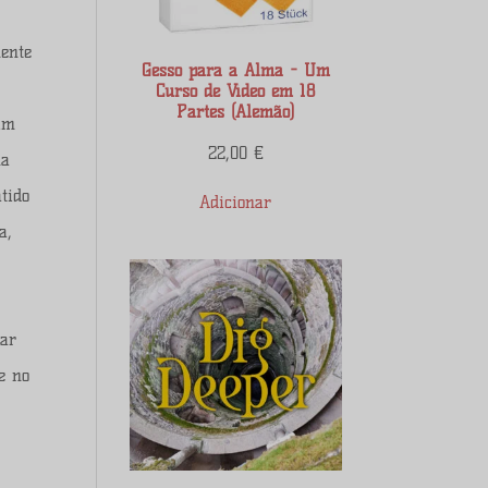
uente
Gesso para a Alma - Um
Curso de Vídeo em 18
Partes (Alemão)
sim
22,00
€
ma
tido
Adicionar
a,
sar
e no