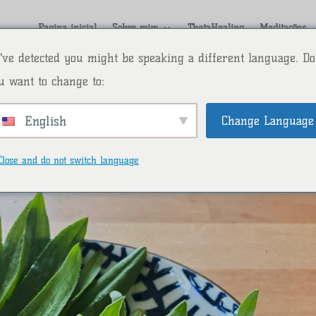
Página inicial
Sobre mim
ThetaHealing
Meditações
've detected you might be speaking a different language. Do
u want to change to:
Change Language
English
er curativo da natureza
Close and do not switch language