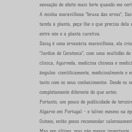
sensação de efeito mais forte quando me cert
A minha maravilhosa "bruxa das ervas", Dai
tarefa à planta, peça-lhe o que precisa dela
entre nós e a planta curativa.
Daisy é uma ervanária maravilhosa, ela cri
"Jardim de Ceratonia", com uma multidão de
clínica, Ayurveda, medicina chinesa e medic
ângulos: cientificamente, medicinalmente e e
tanto com os seus conhecimentos. Desde os s
completamente diferente do que antes.
Portanto, um pouco de publicidade de terceir
Algarve em Portugal - e talvez mesmo na ép
Outono, então posso recomendar calorosamen
Mas por último, mas não menos importante, de