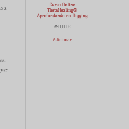
Curso Online
do a
ThetaHealing®
Aprofundando no Digging
390,00
€
Adicionar
és:
quer