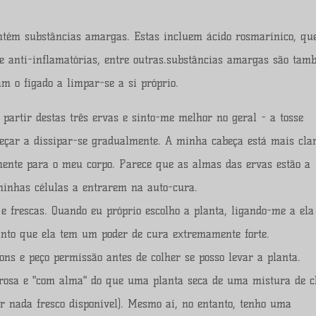
ontém substâncias amargas. Estas incluem ácido rosmarínico, qu
 e anti-inflamatórias, entre outras.substâncias amargas são ta
am o fígado a limpar-se a si próprio.
partir destas três ervas e sinto-me melhor no geral - a tosse
meçar a dissipar-se gradualmente. A minha cabeça está mais cla
mente para o meu corpo. Parece que as almas das ervas estão a
minhas células a entrarem na auto-cura.
e frescas. Quando eu próprio escolho a planta, ligando-me a ela
sinto que ela tem um poder de cura extremamente forte.
ons e peço permissão antes de colher se posso levar a planta.
erosa e "com alma" do que uma planta seca de uma mistura de 
r nada fresco disponível). Mesmo aí, no entanto, tenho uma