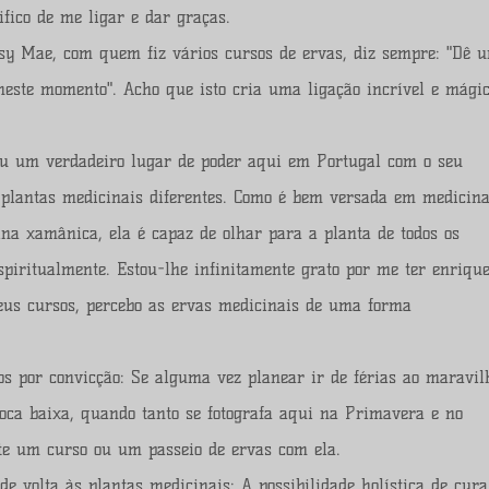
ifico de me ligar e dar graças.
sy Mae, com quem fiz vários cursos de ervas, diz sempre: "Dê 
 neste momento". Acho que isto cria uma ligação incrível e mági
ou um verdadeiro lugar de poder aqui em Portugal com o seu
 plantas medicinais diferentes. Como é bem versada em medicin
ina xamânica, ela é capaz de olhar para a planta de todos os
spiritualmente. Estou-lhe infinitamente grato por me ter enriqu
eus cursos, percebo as ervas medicinais de uma forma
os por convicção: Se alguma vez planear ir de férias ao maravil
oca baixa, quando tanto se fotografa aqui na Primavera e no
te um curso ou um passeio de ervas com ela.
 volta às plantas medicinais: A possibilidade holística de cura