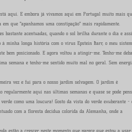
 está aqui. E embora já vivamos aqui em Portugal muito mais q
a em que "apanhamos uma constipação" mais rapidamente.
es bastante acentuadas, quando o sol brilha durante o dia e as
 à minha longa história com o vírus Epstein Barr, o meu siste
nte bem posicionado. E agora voltou a atingir-me. Tenho-me deba
tima semana e tenho-me sentido muito mal no geral. Sem energi
.
eira vez e fui para o nosso jardim selvagem. O jardim é
do regularmente aqui nas últimas semanas e quase se pode pen
 verde como uma loucura! Gosto da vista do verde exuberante - 
ntuado com a floresta decídua colorida da Alemanha, onde a
nda estão a crescer neste momento que parece que estou a usar