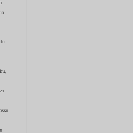
ma
ina
ito
im,
es
osso
 a